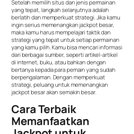
Setelah memilih situs dan jenis permainan
yang tepat, langkah selanjutnya adalah
berlatih dan memperkuat strategi. Jika kamu
ingin serius memenangkan jackpot besar,
maka kamu harus mempelajari taktik dan
strategi yang tepat untuk setiap permainan
yang kamu pilih. Kamu bisa mencari informasi
dari berbagai sumber, seperti artikel-artikel
di internet, buku, atau bahkan dengan
bertanya kepada para pemain yang sudah
berpengalaman. Dengan memperkuat
strategi, peluang untuk memenangkan
jackpot besar akan semakin besar.
Cara Terbaik
Memanfaatkan
Jackpot untuk