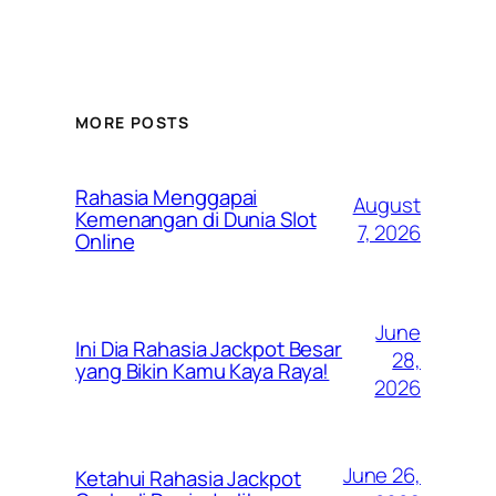
MORE POSTS
Rahasia Menggapai
August
Kemenangan di Dunia Slot
7, 2026
Online
June
Ini Dia Rahasia Jackpot Besar
28,
yang Bikin Kamu Kaya Raya!
2026
June 26,
Ketahui Rahasia Jackpot