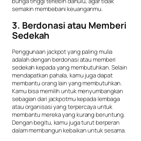
bunga tinggi terlebih dahulu, agar tidak
semakin membebani keuanganmu.
3. Berdonasi atau Memberi
Sedekah
Penggunaan jackpot yang paling mulia
adalah dengan berdonasi atau memberi
sedekah kepada yang membutuhkan. Selain
mendapatkan pahala, kamu juga dapat
membantu orang lain yang membutuhkan.
Kamu bisa memilih untuk menyumbangkan
sebagian dari jackpotmu kepada lembaga
atau organisasi yang terpercaya untuk
membantu mereka yang kurang beruntung.
Dengan begitu, kamu juga turut berperan
dalam membangun kebaikan untuk sesama.