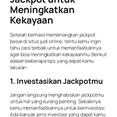
Meningkatkan
Kekayaan
Setelah berhasil memenangkan jackpot
besar di situs judi online, tentu kamu ingin
tahu cara terbaik untuk memanfaatkannya
agar bisa meningkatkan kekayaanmu. Berikut
adalah beberapa tips yang dapat kamu
lakukan:
1. Investasikan Jackpotmu
Jangan langsung menghabiskan jackpotmu
untuk hal yang kurang penting. Sebaiknya
kamu memanfaatkannya untuk berinvestasi.
Ada banyak jenis investasi yang dapat kamu