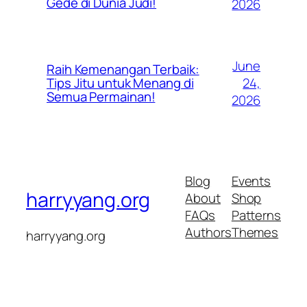
Gede di Dunia Judi!
2026
June
Raih Kemenangan Terbaik:
24,
Tips Jitu untuk Menang di
Semua Permainan!
2026
Blog
Events
harryyang.org
About
Shop
FAQs
Patterns
Authors
Themes
harryyang.org