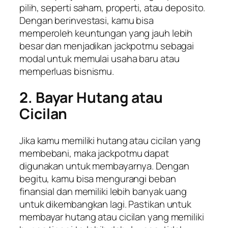
pilih, seperti saham, properti, atau deposito.
Dengan berinvestasi, kamu bisa
memperoleh keuntungan yang jauh lebih
besar dan menjadikan jackpotmu sebagai
modal untuk memulai usaha baru atau
memperluas bisnismu.
2. Bayar Hutang atau
Cicilan
Jika kamu memiliki hutang atau cicilan yang
membebani, maka jackpotmu dapat
digunakan untuk membayarnya. Dengan
begitu, kamu bisa mengurangi beban
finansial dan memiliki lebih banyak uang
untuk dikembangkan lagi. Pastikan untuk
membayar hutang atau cicilan yang memiliki