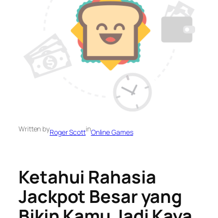
Written by
in
Roger Scott
Online Games
Ketahui Rahasia
Jackpot Besar yang
Bikin Kamu Jadi Kaya