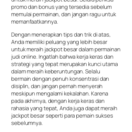
promo dan bonus yang tersedia sebelum
memulai permainan, dan jangan ragu untuk
memanfaatkannya.
Dengan menerapkan tips dan trik di atas,
Anda memiliki peluang yang lebih besar
untuk meraih jackpot besar dalam permainan
judi online. Ingatlah bahwa kerja keras dan
strategi yang tepat merupakan kunci utama
dalam meraih keberuntungan. Selalu
bermain dengan penuh konsentrasi dan
disiplin, dan jangan pernah menyerah
meskipun mengalami kekalahan. Karena
pada akhirnya, dengan kerja keras dan
rahasia yang tepat, Anda juga dapat meraih
jackpot besar seperti para pemain sukses
sebelumnya.