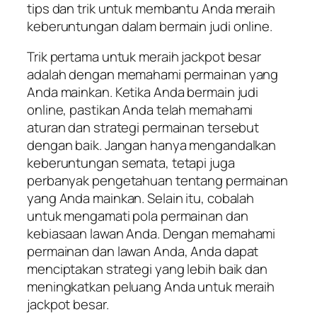
tips dan trik untuk membantu Anda meraih
keberuntungan dalam bermain judi online.
Trik pertama untuk meraih jackpot besar
adalah dengan memahami permainan yang
Anda mainkan. Ketika Anda bermain judi
online, pastikan Anda telah memahami
aturan dan strategi permainan tersebut
dengan baik. Jangan hanya mengandalkan
keberuntungan semata, tetapi juga
perbanyak pengetahuan tentang permainan
yang Anda mainkan. Selain itu, cobalah
untuk mengamati pola permainan dan
kebiasaan lawan Anda. Dengan memahami
permainan dan lawan Anda, Anda dapat
menciptakan strategi yang lebih baik dan
meningkatkan peluang Anda untuk meraih
jackpot besar.