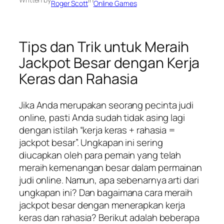
Roger Scott
Online Games
Tips dan Trik untuk Meraih
Jackpot Besar dengan Kerja
Keras dan Rahasia
Jika Anda merupakan seorang pecinta judi
online, pasti Anda sudah tidak asing lagi
dengan istilah “kerja keras + rahasia =
jackpot besar”. Ungkapan ini sering
diucapkan oleh para pemain yang telah
meraih kemenangan besar dalam permainan
judi online. Namun, apa sebenarnya arti dari
ungkapan ini? Dan bagaimana cara meraih
jackpot besar dengan menerapkan kerja
keras dan rahasia? Berikut adalah beberapa