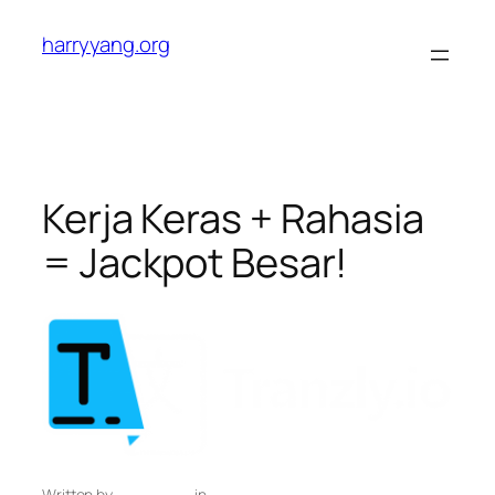
Skip
harryyang.org
to
content
Kerja Keras + Rahasia
= Jackpot Besar!
Written by
in