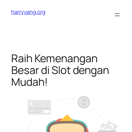
Skip
harryyang.org
to
content
Raih Kemenangan
Besar di Slot dengan
Mudah!