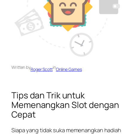
Written by
in
Roger Scott
Online Games
Tips dan Trik untuk
Memenangkan Slot dengan
Cepat
Siapa yang tidak suka memenangkan hadiah