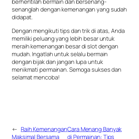
berhentilah bermain dan bersenang-
senanglah dengan kemenangan yang sudah
didapat.
Dengan mengikuti tips dan trik di atas, Anda
memiliki peluang yang lebih besar untuk
meraih kemenangan besar di slot dengan
mudah. Ingatlah untuk selalu bermain
dengan bijak dan jangan lupa untuk
menikmati permainan. Semoga sukses dan
selamat mencoba!
←
Raih Kemenangan
Cara Menang Banyak
Maksimal Bersama
di Permainan: Tips