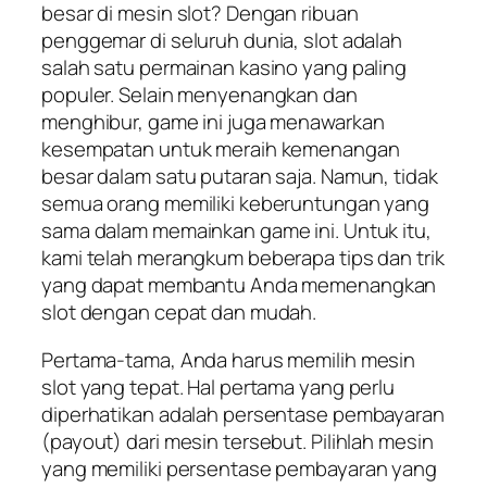
besar di mesin slot? Dengan ribuan
penggemar di seluruh dunia, slot adalah
salah satu permainan kasino yang paling
populer. Selain menyenangkan dan
menghibur, game ini juga menawarkan
kesempatan untuk meraih kemenangan
besar dalam satu putaran saja. Namun, tidak
semua orang memiliki keberuntungan yang
sama dalam memainkan game ini. Untuk itu,
kami telah merangkum beberapa tips dan trik
yang dapat membantu Anda memenangkan
slot dengan cepat dan mudah.
Pertama-tama, Anda harus memilih mesin
slot yang tepat. Hal pertama yang perlu
diperhatikan adalah persentase pembayaran
(payout) dari mesin tersebut. Pilihlah mesin
yang memiliki persentase pembayaran yang