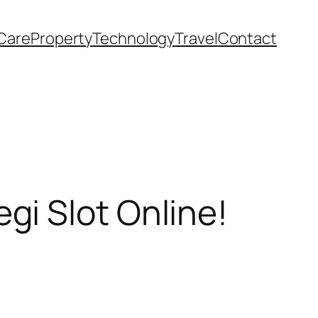
Care
Property
Technology
Travel
Contact
i Slot Online!