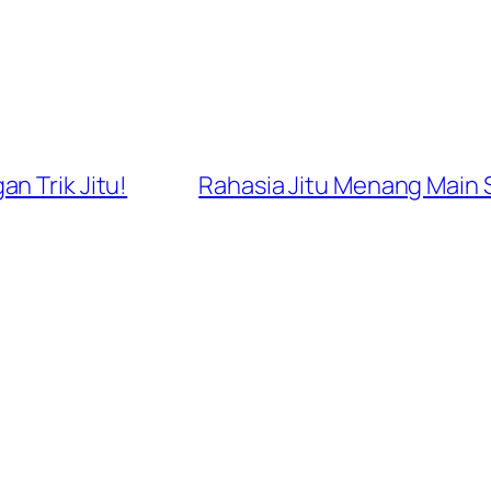
n Trik Jitu!
Rahasia Jitu Menang Main S