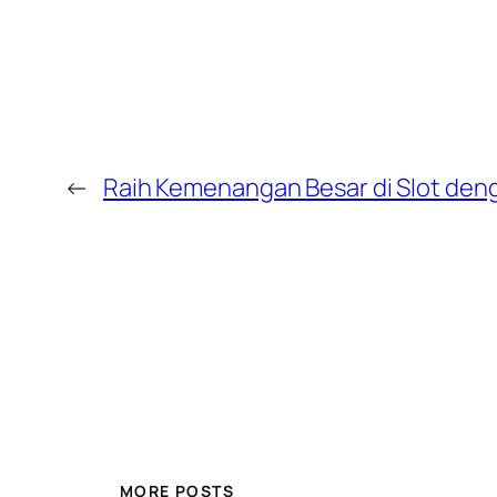
←
Raih Kemenangan Besar di Slot denga
MORE POSTS