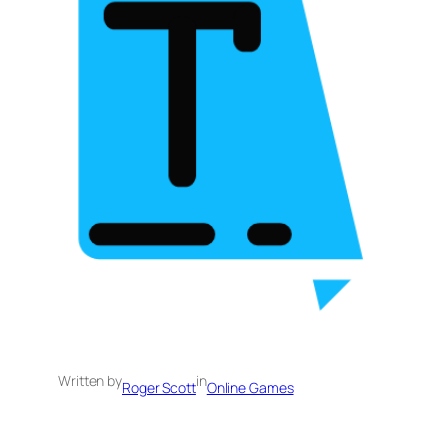
Written by
in
Roger Scott
Online Games