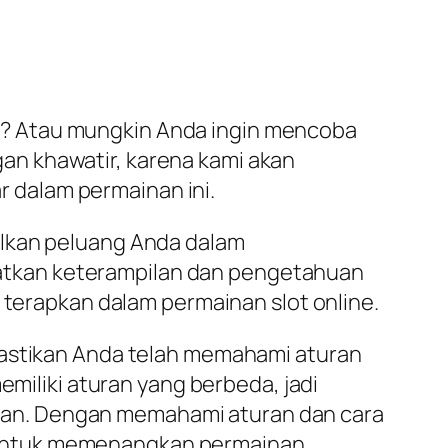
r? Atau mungkin Anda ingin mencoba
an khawatir, karena kami akan
 dalam permainan ini.
alkan peluang Anda dalam
atkan keterampilan dan pengetahuan
 terapkan dalam permainan slot online.
pastikan Anda telah memahami aturan
emiliki aturan yang berbeda, jadi
gan. Dengan memahami aturan dan cara
 untuk memenangkan permainan.