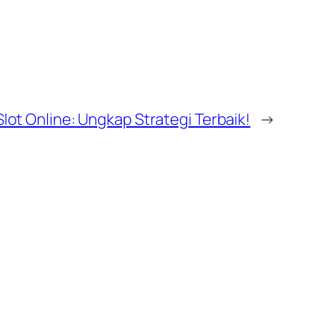
lot Online: Ungkap Strategi Terbaik!
→